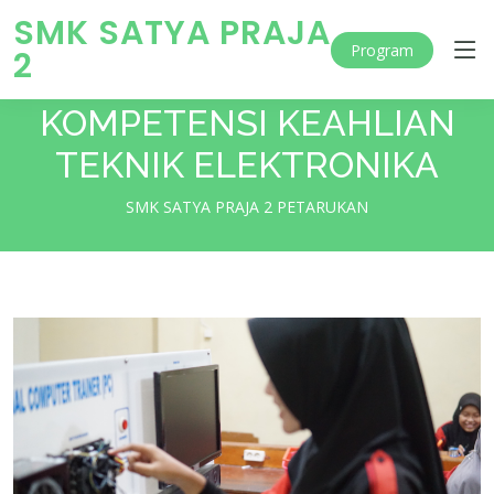
SMK SATYA PRAJA
Program
2
KOMPETENSI KEAHLIAN
TEKNIK ELEKTRONIKA
SMK SATYA PRAJA 2 PETARUKAN