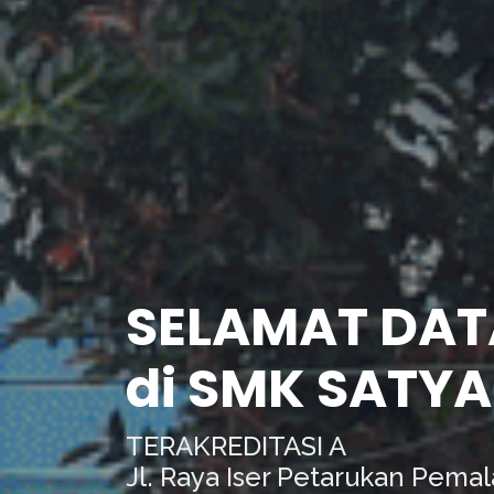
SELAMAT DA
di SMK SATYA
TERAKREDITASI A
Jl. Raya Iser Petarukan Pema