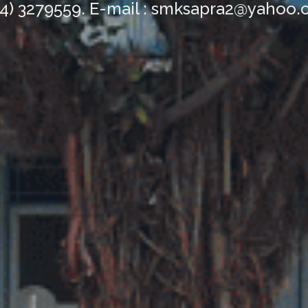
84) 3279559. E-mail : smksapra2@yahoo.c