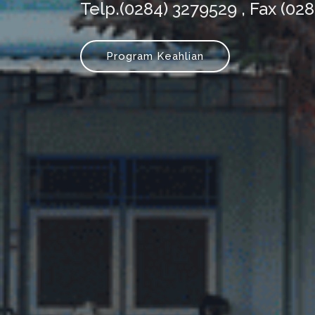
Telp.(0284) 3279529 , Fax (02
Program Keahlian