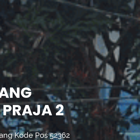
TANG
 PRAJA 2
lang Kode Pos 52362